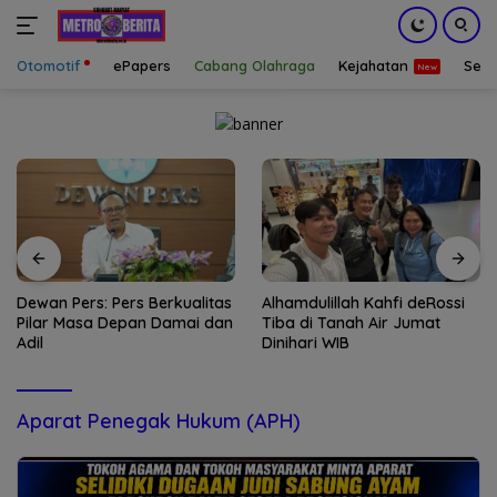
Otomotif
ePapers
Cabang Olahraga
Kejahatan
Sepa
Langsung
ke
konten
Dewan Pers: Pers Berkualitas
Alhamdulillah Kahfi deRossi
Pilar Masa Depan Damai dan
Tiba di Tanah Air Jumat
Adil
Dinihari WIB
Aparat Penegak Hukum (APH)