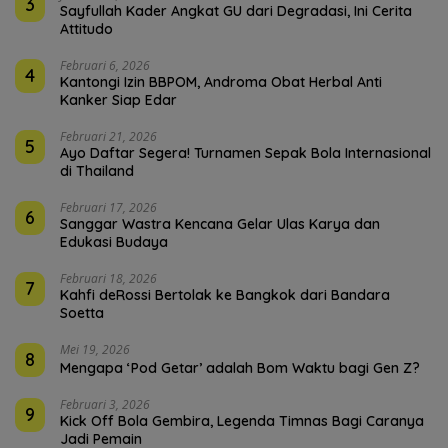
3
Sayfullah Kader Angkat GU dari Degradasi, Ini Cerita
Attitudo
Februari 6, 2026
4
Kantongi Izin BBPOM, Androma Obat Herbal Anti
Kanker Siap Edar
Februari 21, 2026
5
Ayo Daftar Segera! Turnamen Sepak Bola Internasional
di Thailand
Februari 17, 2026
6
Sanggar Wastra Kencana Gelar Ulas Karya dan
Edukasi Budaya
Februari 18, 2026
7
Kahfi deRossi Bertolak ke Bangkok dari Bandara
Soetta
Mei 19, 2026
8
Mengapa ‘Pod Getar’ adalah Bom Waktu bagi Gen Z?
Februari 3, 2026
9
Kick Off Bola Gembira, Legenda Timnas Bagi Caranya
Jadi Pemain