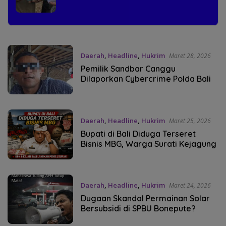
Daerah
,
Headline
,
Hukrim
Maret 28, 2026
Pemilik Sandbar Canggu
Dilaporkan Cybercrime Polda Bali
Daerah
,
Headline
,
Hukrim
Maret 25, 2026
Bupati di Bali Diduga Terseret
Bisnis MBG, Warga Surati Kejagung
Daerah
,
Headline
,
Hukrim
Maret 24, 2026
Dugaan Skandal Permainan Solar
Bersubsidi di SPBU Bonepute?