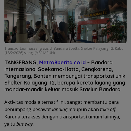
Transportasi massal gratis di Bandara Soetta, Shelter Kalayang T2, Rabu
(18/2/2026) siang. (MS/HARUN)
TANGERANG,
Metro9berita.co.id
– Bandara
Internasional Soekarno-Hatta, Cengkareng,
Tangerang, Banten mempunyai transportasi unik
Shelter Kalayang T2, berupa kereta layang yang
mondar-mandir keluar masuk Stasiun Bandara.
Aktivitas moda alternatif ini, sangat membantu para
penumpang pesawat
landing
maupun akan
take off.
Karena terakses dengan transportasi umum lainnya,
yaitu
bus way.