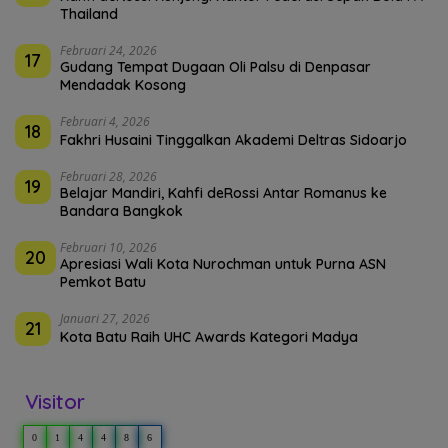
Thailand
Februari 24, 2026
17
Gudang Tempat Dugaan Oli Palsu di Denpasar
Mendadak Kosong
Februari 4, 2026
18
Fakhri Husaini Tinggalkan Akademi Deltras Sidoarjo
Februari 28, 2026
19
Belajar Mandiri, Kahfi deRossi Antar Romanus ke
Bandara Bangkok
Februari 10, 2026
20
Apresiasi Wali Kota Nurochman untuk Purna ASN
Pemkot Batu
Januari 27, 2026
21
Kota Batu Raih UHC Awards Kategori Madya
Visitor
0
1
4
4
8
6