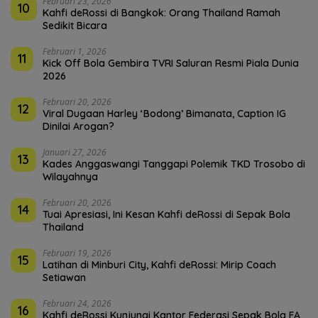
Februari 23, 2026
10
Kahfi deRossi di Bangkok: Orang Thailand Ramah
Sedikit Bicara
Februari 1, 2026
11
Kick Off Bola Gembira TVRI Saluran Resmi Piala Dunia
2026
Februari 20, 2026
12
Viral Dugaan Harley ‘Bodong’ Bimanata, Caption IG
Dinilai Arogan?
Januari 27, 2026
13
Kades Anggaswangi Tanggapi Polemik TKD Trosobo di
Wilayahnya
Februari 20, 2026
14
Tuai Apresiasi, Ini Kesan Kahfi deRossi di Sepak Bola
Thailand
Februari 19, 2026
15
Latihan di Minburi City, Kahfi deRossi: Mirip Coach
Setiawan
Februari 24, 2026
16
Kahfi deRossi Kunjungi Kantor Federasi Sepak Bola FA