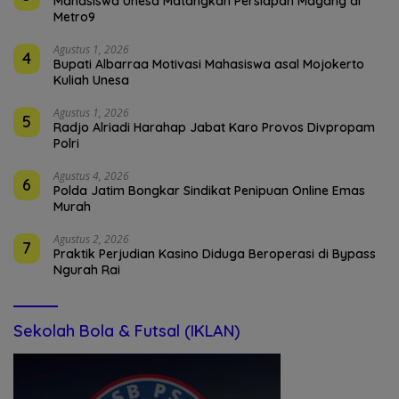
Mahasiswa Unesa Matangkan Persiapan Magang di
Metro9
Agustus 1, 2026
4
Bupati Albarraa Motivasi Mahasiswa asal Mojokerto
Kuliah Unesa
Agustus 1, 2026
5
Radjo Alriadi Harahap Jabat Karo Provos Divpropam
Polri
Agustus 4, 2026
6
Polda Jatim Bongkar Sindikat Penipuan Online Emas
Murah
Agustus 2, 2026
7
Praktik Perjudian Kasino Diduga Beroperasi di Bypass
Ngurah Rai
Sekolah Bola & Futsal (IKLAN)