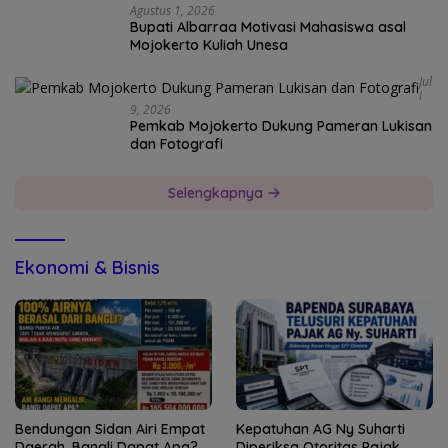
Agustus 1, 2026
Bupati Albarraa Motivasi Mahasiswa asal
Mojokerto Kuliah Unesa
Jul
I
9, 2026
Pemkab Mojokerto Dukung Pameran Lukisan
dan Fotografi
Selengkapnya
Ekonomi & Bisnis
Bendungan Sidan Airi Empat
Kepatuhan AG Ny Suharti
Daerah, Bangli Dapat Apa?
Diperiksa Otoritas Pajak