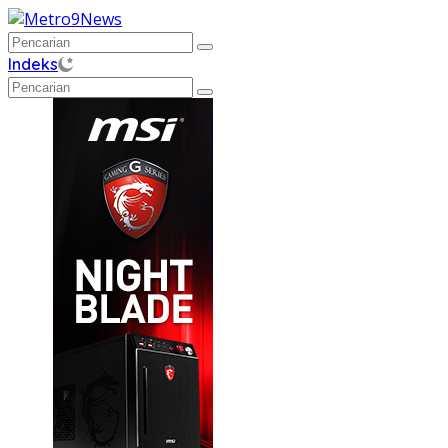
Langsung
ke
konten
Indeks