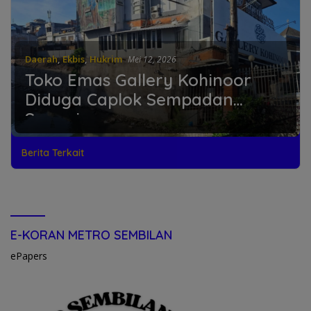
Daerah
,
Ekbis
,
Hukrim
Mei 12, 2026
Toko Emas Gallery Kohinoor
Diduga Caplok Sempadan
Sungai
Berita Terkait
E-KORAN METRO SEMBILAN
ePapers