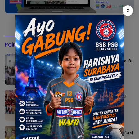
X
Konsultasi via WhatsApp
Politik & Pemerintahan
Agustus 6, 2026
Lomba Agustusan Semarakkan HUT RI ke-81
di Mojokerto
Agustus 5, 2026
Sekolah Rakyat Kedung Cowek Diapreasi
DPRD Surabaya
Agustus 2, 2026
Golkar Mojokerto Panasi Mesin Incar 10 Kursi
DPRD 2029