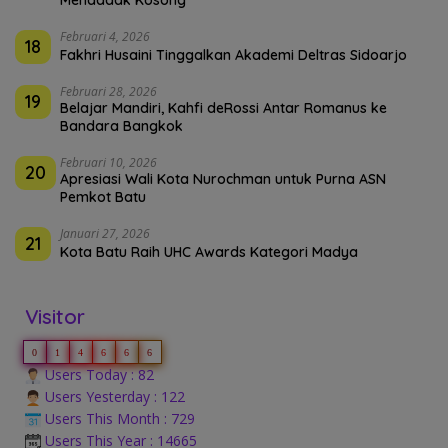
Februari 4, 2026
18
Fakhri Husaini Tinggalkan Akademi Deltras Sidoarjo
Februari 28, 2026
19
Belajar Mandiri, Kahfi deRossi Antar Romanus ke
Bandara Bangkok
Februari 10, 2026
20
Apresiasi Wali Kota Nurochman untuk Purna ASN
Pemkot Batu
Januari 27, 2026
21
Kota Batu Raih UHC Awards Kategori Madya
Visitor
0
1
4
6
6
6
Users Today : 82
Users Yesterday : 122
Users This Month : 729
Users This Year : 14665