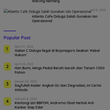
Warung Remang
Juli 6, 2026
Atlantis Cafe Diduga Salah Gunakan Izin
Operasional
Popular Post
April 21, 2026
1
Galian C Diduga Ilegal di Bojonegoro Seakan ‘Kebal
Hukum’
April 24, 2026
2
Hari Bumi, Wings Peduli Bersih-bersih dan Tanam 1.000
Pohon
Januari 26, 2026
3
Sayfullah Kader Angkat GU dari Degradasi, Ini Cerita
Attitudo
Februari 6, 2026
4
Kantongi Izin BBPOM, Androma Obat Herbal Anti
Kanker Siap Edar