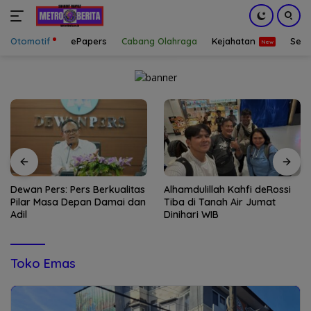
Otomotif
ePapers
Cabang Olahraga
Kejahatan
Sepa
Langsung
ke
konten
Dewan Pers: Pers Berkualitas
Alhamdulillah Kahfi deRossi
Pilar Masa Depan Damai dan
Tiba di Tanah Air Jumat
Adil
Dinihari WIB
Toko Emas