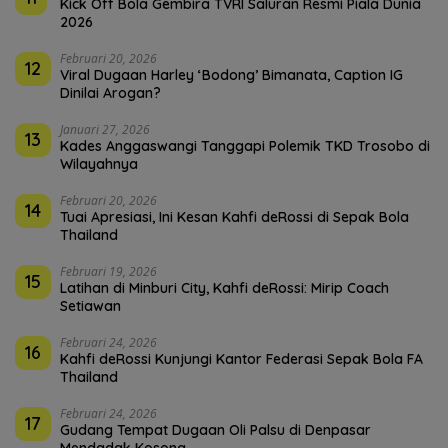
Kick Off Bola Gembira TVRI Saluran Resmi Piala Dunia
2026
Februari 20, 2026
12
Viral Dugaan Harley ‘Bodong’ Bimanata, Caption IG
Dinilai Arogan?
Januari 27, 2026
13
Kades Anggaswangi Tanggapi Polemik TKD Trosobo di
Wilayahnya
Februari 20, 2026
14
Tuai Apresiasi, Ini Kesan Kahfi deRossi di Sepak Bola
Thailand
Februari 19, 2026
15
Latihan di Minburi City, Kahfi deRossi: Mirip Coach
Setiawan
Februari 24, 2026
16
Kahfi deRossi Kunjungi Kantor Federasi Sepak Bola FA
Thailand
Februari 24, 2026
17
Gudang Tempat Dugaan Oli Palsu di Denpasar
Mendadak Kosong