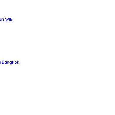
ari WIB
ra Bangkok