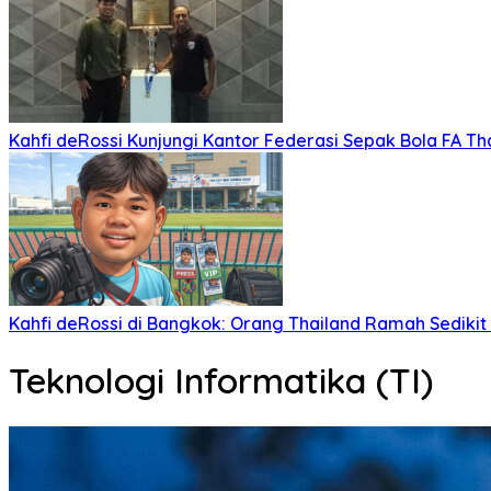
Kahfi deRossi Kunjungi Kantor Federasi Sepak Bola FA Th
Kahfi deRossi di Bangkok: Orang Thailand Ramah Sedikit
Teknologi Informatika (TI)