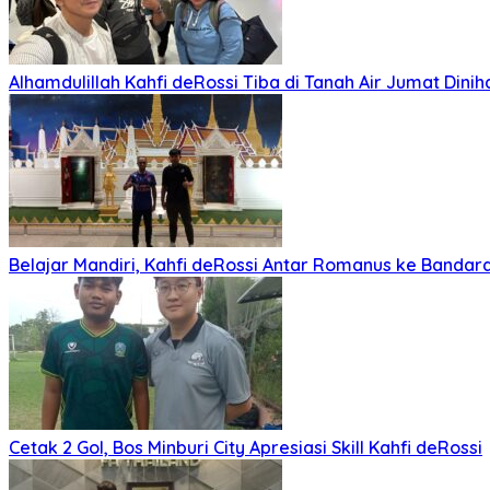
Alhamdulillah Kahfi deRossi Tiba di Tanah Air Jumat Dinih
Belajar Mandiri, Kahfi deRossi Antar Romanus ke Banda
Cetak 2 Gol, Bos Minburi City Apresiasi Skill Kahfi deRossi