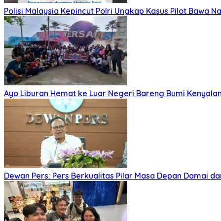
Polisi Malaysia Kepincut Polri Ungkap Kasus Pilot Bawa N
Ayo Liburan Hemat ke Luar Negeri Bareng Bumi Kenyala
Dewan Pers: Pers Berkualitas Pilar Masa Depan Damai dan