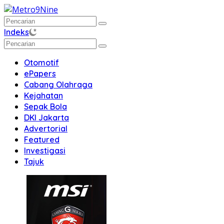
Langsung
ke
konten
Indeks
Otomotif
ePapers
Cabang Olahraga
Kejahatan
Sepak Bola
DKI Jakarta
Advertorial
Featured
Investigasi
Tajuk