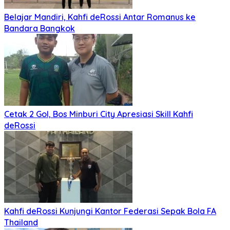
Belajar Mandiri, Kahfi deRossi Antar Romanus ke
Bandara Bangkok
Cetak 2 Gol, Bos Minburi City Apresiasi Skill Kahfi
deRossi
Kahfi deRossi Kunjungi Kantor Federasi Sepak Bola FA
Thailand