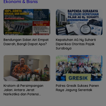
Ekonomi & Bisnis
Bendungan Sidan Airi Empat
Kepatuhan AG Ny Suharti
Daerah, Bangli Dapat Apa?
Diperiksa Otoritas Pajak
Surabaya
Kratom di Persimpangan
Polres Gresik Sukses Panen
Jalan: Antara Jerat
Raya Jagung Serentak
Narkotika dan Potensi
Devisa Negara