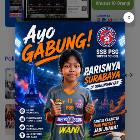
X
Konsultasi via WhatsApp
Politik & Pemerintahan
Agustus 6, 2026
Lomba Agustusan Semarakkan HUT RI ke-81
di Mojokerto
Agustus 5, 2026
Sekolah Rakyat Kedung Cowek Diapreasi
DPRD Surabaya