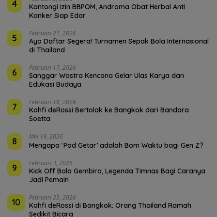
4
Kantongi Izin BBPOM, Androma Obat Herbal Anti
Kanker Siap Edar
Februari 21, 2026
5
Ayo Daftar Segera! Turnamen Sepak Bola Internasional
di Thailand
Februari 17, 2026
6
Sanggar Wastra Kencana Gelar Ulas Karya dan
Edukasi Budaya
Februari 18, 2026
7
Kahfi deRossi Bertolak ke Bangkok dari Bandara
Soetta
Mei 19, 2026
8
Mengapa ‘Pod Getar’ adalah Bom Waktu bagi Gen Z?
Februari 3, 2026
9
Kick Off Bola Gembira, Legenda Timnas Bagi Caranya
Jadi Pemain
Februari 23, 2026
10
Kahfi deRossi di Bangkok: Orang Thailand Ramah
Sedikit Bicara