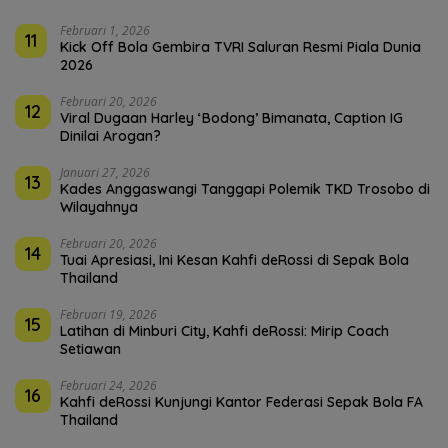
Februari 1, 2026
11
Kick Off Bola Gembira TVRI Saluran Resmi Piala Dunia
2026
Februari 20, 2026
12
Viral Dugaan Harley ‘Bodong’ Bimanata, Caption IG
Dinilai Arogan?
Januari 27, 2026
13
Kades Anggaswangi Tanggapi Polemik TKD Trosobo di
Wilayahnya
Februari 20, 2026
14
Tuai Apresiasi, Ini Kesan Kahfi deRossi di Sepak Bola
Thailand
Februari 19, 2026
15
Latihan di Minburi City, Kahfi deRossi: Mirip Coach
Setiawan
Februari 24, 2026
16
Kahfi deRossi Kunjungi Kantor Federasi Sepak Bola FA
Thailand