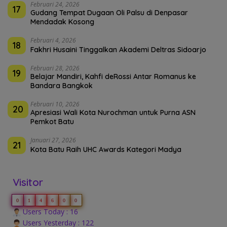
Februari 24, 2026
17
Gudang Tempat Dugaan Oli Palsu di Denpasar
Mendadak Kosong
Februari 4, 2026
18
Fakhri Husaini Tinggalkan Akademi Deltras Sidoarjo
Februari 28, 2026
19
Belajar Mandiri, Kahfi deRossi Antar Romanus ke
Bandara Bangkok
Februari 10, 2026
20
Apresiasi Wali Kota Nurochman untuk Purna ASN
Pemkot Batu
Januari 27, 2026
21
Kota Batu Raih UHC Awards Kategori Madya
Visitor
0
1
4
6
0
0
Users Today : 16
Users Yesterday : 122