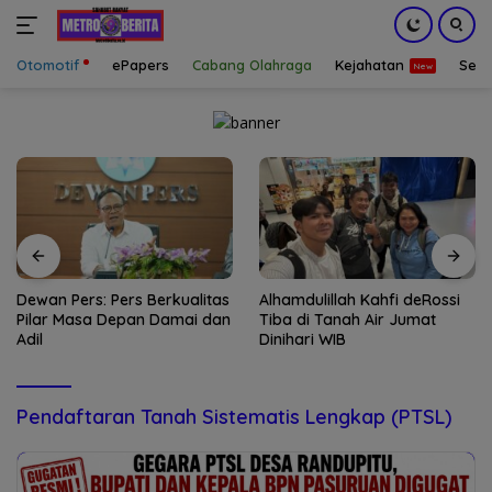
Otomotif
ePapers
Cabang Olahraga
Kejahatan
Sepa
Langsung
ke
konten
Dewan Pers: Pers Berkualitas
Alhamdulillah Kahfi deRossi
Pilar Masa Depan Damai dan
Tiba di Tanah Air Jumat
Adil
Dinihari WIB
Pendaftaran Tanah Sistematis Lengkap (PTSL)