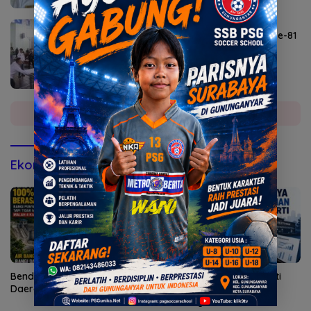
Agustus 6, 2026
Lomba Agustusan Semarakkan HUT RI ke-81
di Mojokerto
Selengkapnya
Ekonomi & Bisnis
Bendungan Sidan Airi Empat
Kepatuhan AG Ny Suharti
Daerah, Bangli Dapat Apa?
Diperiksa Otoritas Pajak
Surabaya