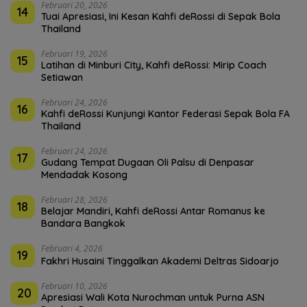
Februari 20, 2026
14
Tuai Apresiasi, Ini Kesan Kahfi deRossi di Sepak Bola
Thailand
Februari 19, 2026
15
Latihan di Minburi City, Kahfi deRossi: Mirip Coach
Setiawan
Februari 24, 2026
16
Kahfi deRossi Kunjungi Kantor Federasi Sepak Bola FA
Thailand
Februari 24, 2026
17
Gudang Tempat Dugaan Oli Palsu di Denpasar
Mendadak Kosong
Februari 28, 2026
18
Belajar Mandiri, Kahfi deRossi Antar Romanus ke
Bandara Bangkok
Februari 4, 2026
19
Fakhri Husaini Tinggalkan Akademi Deltras Sidoarjo
Februari 10, 2026
20
Apresiasi Wali Kota Nurochman untuk Purna ASN