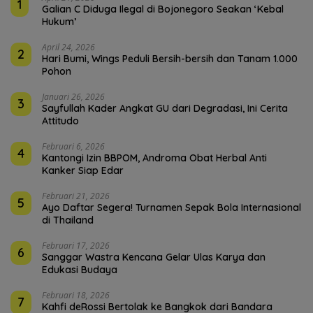
1
Galian C Diduga Ilegal di Bojonegoro Seakan ‘Kebal
Hukum’
April 24, 2026
2
Hari Bumi, Wings Peduli Bersih-bersih dan Tanam 1.000
Pohon
Januari 26, 2026
3
Sayfullah Kader Angkat GU dari Degradasi, Ini Cerita
Attitudo
Februari 6, 2026
4
Kantongi Izin BBPOM, Androma Obat Herbal Anti
Kanker Siap Edar
Februari 21, 2026
5
Ayo Daftar Segera! Turnamen Sepak Bola Internasional
di Thailand
Februari 17, 2026
6
Sanggar Wastra Kencana Gelar Ulas Karya dan
Edukasi Budaya
Februari 18, 2026
7
Kahfi deRossi Bertolak ke Bangkok dari Bandara