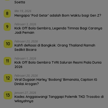
Soetta
Mei 19, 2026
8
Mengapa ‘Pod Getar’ adalah Bom Waktu bagi Gen Z?
Februari 3, 2026
9
Kick Off Bola Gembira, Legenda Timnas Bagi Caranya
Jadi Pemain
Februari 23, 2026
10
Kahfi deRossi di Bangkok: Orang Thailand Ramah
Sedikit Bicara
Februari 1, 2026
11
Kick Off Bola Gembira TVRI Saluran Resmi Piala Dunia
2026
Februari 20, 2026
12
Viral Dugaan Harley ‘Bodong’ Bimanata, Caption IG
Dinilai Arogan?
Januari 27, 2026
13
Kades Anggaswangi Tanggapi Polemik TKD Trosobo di
Wilayahnya