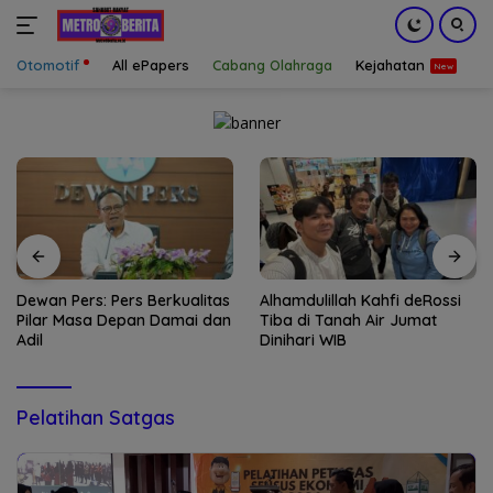
Otomotif
All ePapers
Cabang Olahraga
Kejahatan
S
Langsung
ke
konten
Dewan Pers: Pers Berkualitas
Alhamdulillah Kahfi deRossi
Pilar Masa Depan Damai dan
Tiba di Tanah Air Jumat
Adil
Dinihari WIB
Pelatihan Satgas