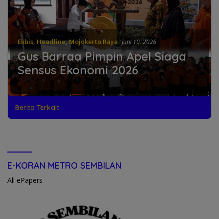
Ekbis
,
Headline
,
Mojokerto Raya
Juni 10, 2026
Gus Barraa Pimpin Apel Siaga
Sensus Ekonomi 2026
Berita Terkait
E-KORAN METRO SEMBILAN
All ePapers