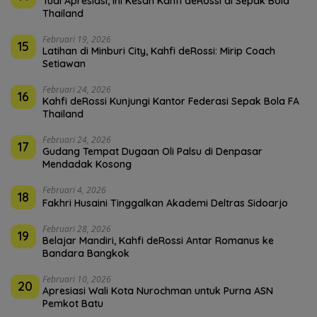
Tuai Apresiasi, Ini Kesan Kahfi deRossi di Sepak Bola
Thailand
Februari 19, 2026
15
Latihan di Minburi City, Kahfi deRossi: Mirip Coach
Setiawan
Februari 24, 2026
16
Kahfi deRossi Kunjungi Kantor Federasi Sepak Bola FA
Thailand
Februari 24, 2026
17
Gudang Tempat Dugaan Oli Palsu di Denpasar
Mendadak Kosong
Februari 4, 2026
18
Fakhri Husaini Tinggalkan Akademi Deltras Sidoarjo
Februari 28, 2026
19
Belajar Mandiri, Kahfi deRossi Antar Romanus ke
Bandara Bangkok
Februari 10, 2026
20
Apresiasi Wali Kota Nurochman untuk Purna ASN
Pemkot Batu