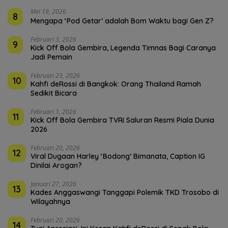
Mei 19, 2026
8
Mengapa ‘Pod Getar’ adalah Bom Waktu bagi Gen Z?
Februari 3, 2026
9
Kick Off Bola Gembira, Legenda Timnas Bagi Caranya
Jadi Pemain
Februari 23, 2026
10
Kahfi deRossi di Bangkok: Orang Thailand Ramah
Sedikit Bicara
Februari 1, 2026
11
Kick Off Bola Gembira TVRI Saluran Resmi Piala Dunia
2026
Februari 20, 2026
12
Viral Dugaan Harley ‘Bodong’ Bimanata, Caption IG
Dinilai Arogan?
Januari 27, 2026
13
Kades Anggaswangi Tanggapi Polemik TKD Trosobo di
Wilayahnya
Februari 20, 2026
14