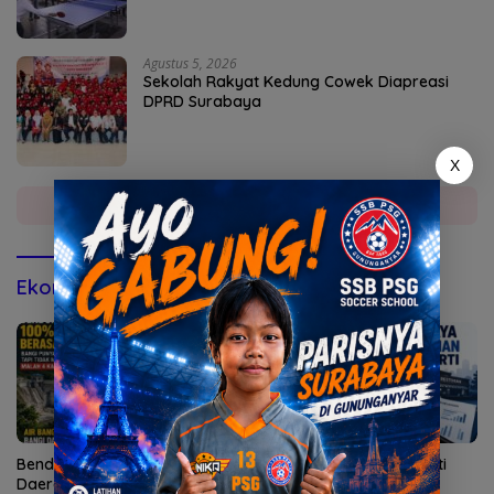
Agustus 5, 2026
Sekolah Rakyat Kedung Cowek Diapreasi
DPRD Surabaya
X
Selengkapnya
Ekonomi & Bisnis
Bendungan Sidan Airi Empat
Kepatuhan AG Ny Suharti
Daerah, Bangli Dapat Apa?
Diperiksa Otoritas Pajak