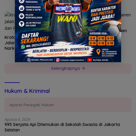
Surabaya
Polres Gresik Sukses Panen
Raya Jagung Serentak
Kratom di Persimpangan
Jalan: Antara Jerat
Narkotika dan Potensi
Devisa Negara
Selengkapnya
Hukum & Kriminal
Aparat Penegak Hukum
Agustus 6, 2026
995 Senjata Api Ditemukan di Sekolah Swasta di Jakarta
Selatan