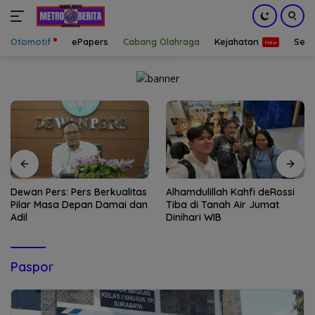
Otomotif
ePapers
Cabang Olahraga
Kejahatan
Sepa
Langsung
ke
konten
Dewan Pers: Pers Berkualitas
Alhamdulillah Kahfi deRossi
Pilar Masa Depan Damai dan
Tiba di Tanah Air Jumat
Adil
Dinihari WIB
Paspor