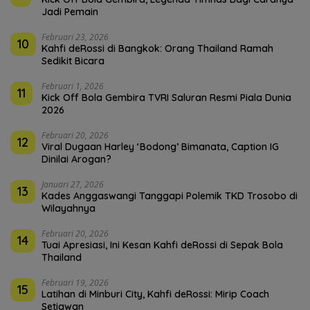
Jadi Pemain
Februari 23, 2026
10
Kahfi deRossi di Bangkok: Orang Thailand Ramah
Sedikit Bicara
Februari 1, 2026
11
Kick Off Bola Gembira TVRI Saluran Resmi Piala Dunia
2026
Februari 20, 2026
12
Viral Dugaan Harley ‘Bodong’ Bimanata, Caption IG
Dinilai Arogan?
Januari 27, 2026
13
Kades Anggaswangi Tanggapi Polemik TKD Trosobo di
Wilayahnya
Februari 20, 2026
14
Tuai Apresiasi, Ini Kesan Kahfi deRossi di Sepak Bola
Thailand
Februari 19, 2026
15
Latihan di Minburi City, Kahfi deRossi: Mirip Coach
Setiawan