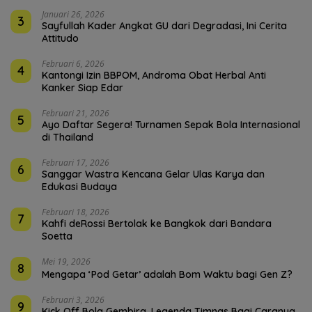
Januari 26, 2026
3
Sayfullah Kader Angkat GU dari Degradasi, Ini Cerita
Attitudo
Februari 6, 2026
4
Kantongi Izin BBPOM, Androma Obat Herbal Anti
Kanker Siap Edar
Februari 21, 2026
5
Ayo Daftar Segera! Turnamen Sepak Bola Internasional
di Thailand
Februari 17, 2026
6
Sanggar Wastra Kencana Gelar Ulas Karya dan
Edukasi Budaya
Februari 18, 2026
7
Kahfi deRossi Bertolak ke Bangkok dari Bandara
Soetta
Mei 19, 2026
8
Mengapa ‘Pod Getar’ adalah Bom Waktu bagi Gen Z?
Februari 3, 2026
9
Kick Off Bola Gembira, Legenda Timnas Bagi Caranya