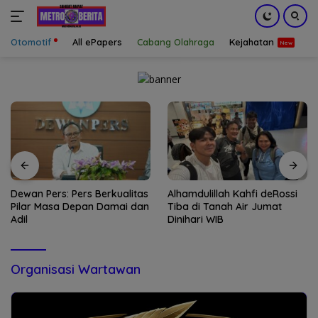
Otomotif
All ePapers
Cabang Olahraga
Kejahatan
S
Langsung
ke
konten
Dewan Pers: Pers Berkualitas
Alhamdulillah Kahfi deRossi
Pilar Masa Depan Damai dan
Tiba di Tanah Air Jumat
Adil
Dinihari WIB
Organisasi Wartawan