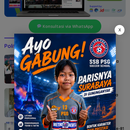
Konsultasi via WhatsApp
X
Politik & Pemerintahan
Agustus 7, 2026
Bunda Genre Mojokerto Ingatkan Remaja
Bahaya Rokok
Agustus 6, 2026
Sekda Karangasem I Ketut Sedana Merta
Diperiksa Kejari
Agustus 6, 2026
Lomba Agustusan Semarakkan HUT RI ke-81