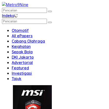
Langsung
ke
konten
Indeks
Otomotif
All ePapers
Cabang Olahraga
Kejahatan
Sepak Bola
DKI Jakarta
Advertorial
Featured
Investigasi
Tajuk