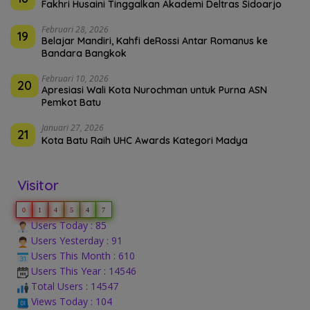
Fakhri Husaini Tinggalkan Akademi Deltras Sidoarjo
Februari 28, 2026
19
Belajar Mandiri, Kahfi deRossi Antar Romanus ke
Bandara Bangkok
Februari 10, 2026
20
Apresiasi Wali Kota Nurochman untuk Purna ASN
Pemkot Batu
Januari 27, 2026
21
Kota Batu Raih UHC Awards Kategori Madya
Visitor
0
1
4
5
4
7
Users Today : 85
Users Yesterday : 91
Users This Month : 610
Users This Year : 14546
Total Users : 14547
Views Today : 104