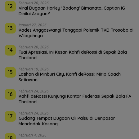
Februari 20, 2026
12
Viral Dugaan Harley ‘Bodong’ Bimanata, Caption IG
Dinilai Arogan?
Januari 27, 2026
13
Kades Anggaswangi Tanggapi Polemik TKD Trosobo di
Wilayahnya
Februari 20, 2026
14
Tuai Apresiasi, Ini Kesan Kahfi deRossi di Sepak Bola
Thailand
Februari 19, 2026
15
Latihan di Minburi City, Kahfi deRossi: Mirip Coach
Setiawan
Februari 24, 2026
16
Kahfi deRossi Kunjungi Kantor Federasi Sepak Bola FA
Thailand
Februari 24, 2026
17
Gudang Tempat Dugaan Oli Palsu di Denpasar
Mendadak Kosong
Februari 4, 2026
18