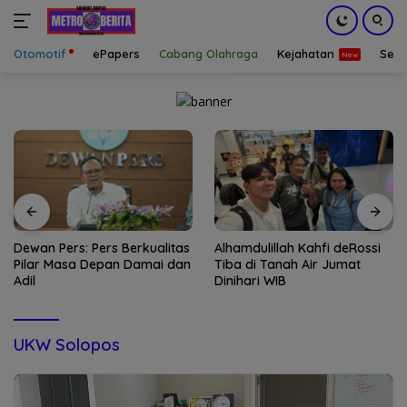
Otomotif
ePapers
Cabang Olahraga
Kejahatan
Sepa
Langsung
ke
konten
Dewan Pers: Pers Berkualitas
Alhamdulillah Kahfi deRossi
Pilar Masa Depan Damai dan
Tiba di Tanah Air Jumat
Adil
Dinihari WIB
UKW Solopos