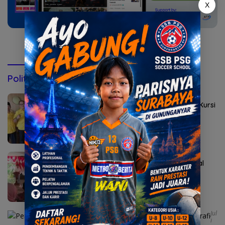
X
Konsultasi via WhatsApp
Politik & Pemerintahan
Agustus 2, 2026
Golkar Mojokerto Panasi Mesin Incar 10 Kursi
DPRD 2029
Agustus 1, 2026
Bupati Albarraa Motivasi Mahasiswa asal
Mojokerto Kuliah Unesa
Jul
I