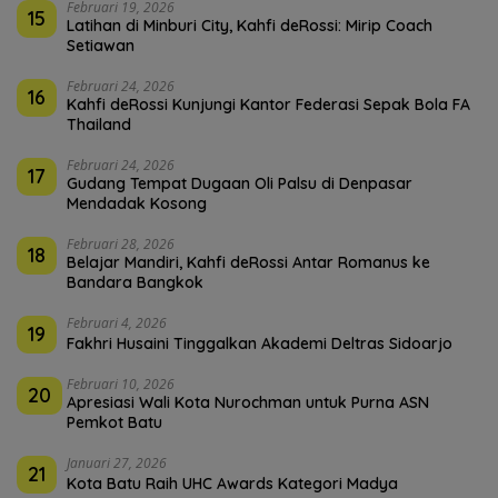
Februari 19, 2026
15
Latihan di Minburi City, Kahfi deRossi: Mirip Coach
Setiawan
Februari 24, 2026
16
Kahfi deRossi Kunjungi Kantor Federasi Sepak Bola FA
Thailand
Februari 24, 2026
17
Gudang Tempat Dugaan Oli Palsu di Denpasar
Mendadak Kosong
Februari 28, 2026
18
Belajar Mandiri, Kahfi deRossi Antar Romanus ke
Bandara Bangkok
Februari 4, 2026
19
Fakhri Husaini Tinggalkan Akademi Deltras Sidoarjo
Februari 10, 2026
20
Apresiasi Wali Kota Nurochman untuk Purna ASN
Pemkot Batu
Januari 27, 2026
21
Kota Batu Raih UHC Awards Kategori Madya