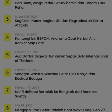
2
Hari Bumi, Wings Peduli Bersih-bersih dan Tanam 1.000
Pohon
Januari 26, 2026
3
Sayfullah Kader Angkat GU dari Degradasi, Ini Cerita
Attitudo
Februari 6, 2026
4
Kantongi Izin BBPOM, Androma Obat Herbal Anti
Kanker Siap Edar
Februari 21, 2026
5
Ayo Daftar Segera! Turnamen Sepak Bola Internasional
di Thailand
Februari 17, 2026
6
Sanggar Wastra Kencana Gelar Ulas Karya dan
Edukasi Budaya
Februari 18, 2026
7
Kahfi deRossi Bertolak ke Bangkok dari Bandara
Soetta
Mei 19, 2026
8
Mengapa ‘Pod Getar’ adalah Bom Waktu bagi Gen Z?