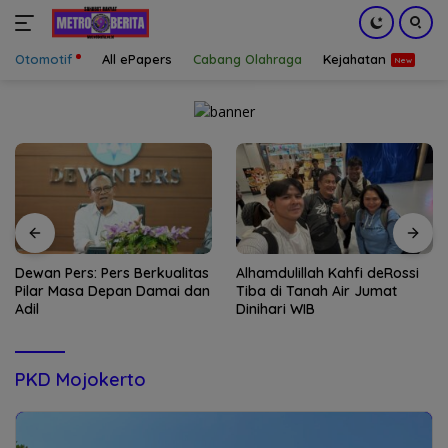
Otomotif
All ePapers
Cabang Olahraga
Kejahatan
S
Langsung
ke
konten
Dewan Pers: Pers Berkualitas
Alhamdulillah Kahfi deRossi
Pilar Masa Depan Damai dan
Tiba di Tanah Air Jumat
Adil
Dinihari WIB
PKD Mojokerto