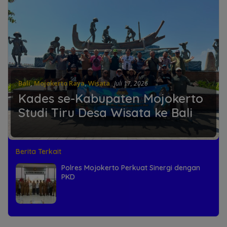
Bali
,
Mojokerto Raya
,
Wisata
Juli 17, 2026
Kades se-Kabupaten Mojokerto
Studi Tiru Desa Wisata ke Bali
Berita Terkait
Polres Mojokerto Perkuat Sinergi dengan
PKD