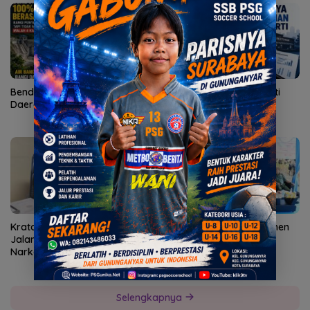
Bendungan Sidan Airi Empat
Kepatuhan AG Ny Suharti
Daerah, Bangli Dapat Apa?
Diperiksa Otoritas Pajak
Surabaya
Kratom di Persimpangan
Polres Gresik Sukses Panen
Jalan: Antara Jerat
Raya Jagung Serentak
Narkotika dan Potensi
Devisa Negara
Selengkapnya