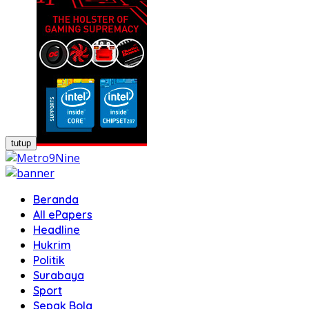
tutup
Beranda
All ePapers
Headline
Hukrim
Politik
Surabaya
Sport
Sepak Bola