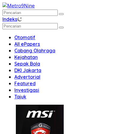
Langsung
ke
konten
Indeks
Otomotif
All ePapers
Cabang Olahraga
Kejahatan
Sepak Bola
DKI Jakarta
Advertorial
Featured
Investigasi
Tajuk