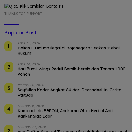
THANKS FOR SUPPORT
Popular Post
April 21, 2026
1
Galian C Diduga Ilegal di Bojonegoro Seakan ‘Kebal
Hukum’
April 24, 2026
2
Hari Bumi, Wings Peduli Bersih-bersih dan Tanam 1.000
Pohon
Januari 26, 2026
3
Sayfullah Kader Angkat GU dari Degradasi, Ini Cerita
Attitudo
Februari 6, 2026
4
Kantongi Izin BBPOM, Androma Obat Herbal Anti
Kanker Siap Edar
Februari 21, 2026
5
Ayo Daftar Segera! Turnamen Sepak Bola Internasional