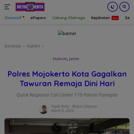
Otomotif
ePapers
Cabang Olahraga
Kejahatan
Sepa
Langsung
ke
konten
Beranda
Hukrim
Hukrim
,
Jatim
Polres Mojokerto Kota Gagalkan
Tawuran Remaja Dini Hari
Quick Response Call Center 110 Patroli Pamapta
Topik Polisi
-
Wulyo Cahyono
Maret 8, 2026