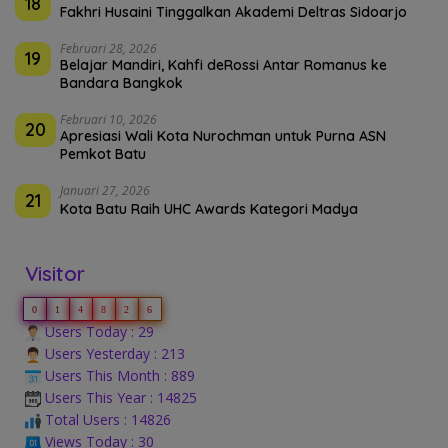
18
Fakhri Husaini Tinggalkan Akademi Deltras Sidoarjo
Februari 28, 2026
19
Belajar Mandiri, Kahfi deRossi Antar Romanus ke
Bandara Bangkok
Februari 10, 2026
20
Apresiasi Wali Kota Nurochman untuk Purna ASN
Pemkot Batu
Januari 27, 2026
21
Kota Batu Raih UHC Awards Kategori Madya
Visitor
0
1
4
8
2
6
Users Today : 29
Users Yesterday : 213
Users This Month : 889
Users This Year : 14825
Total Users : 14826
Views Today : 30