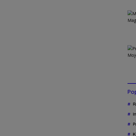
Pop
R
I
P
K