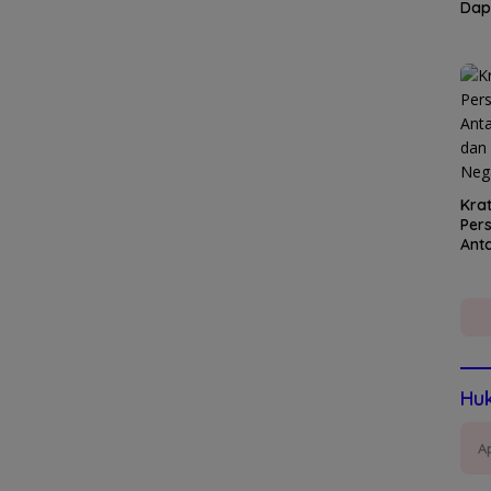
Dap
Kra
Per
Ant
Nar
Dev
Huk
A