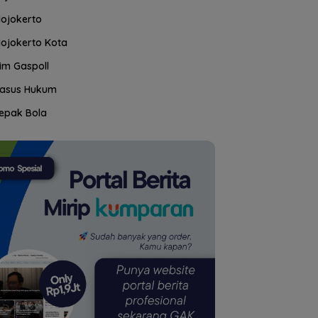
ojokerto
ojokerto Kota
im Gaspoll
asus Hukum
epak Bola