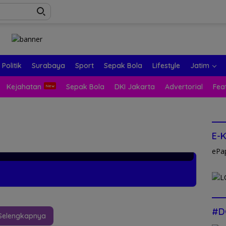
Politik
Surabaya
Sport
Sepak Bola
Lifestyle
Jatim
Kejahatan
Sepak Bola
DKI Jakarta
Advertorial
Fea
Lautan
E-
ePa
#D
Selengkapnya