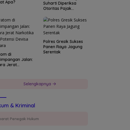
at Apa?
Suharti Diperiksa
Otoritas Pajak
Surabaya
Polres Gresik Sukses
Panen Raya Jagung
Serentak
tom di
simpangan Jalan:
ara Jerat
kotika dan Potensi
isa Negara
Selengkapnya
um & Kriminal
parat Penegak Hukum