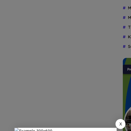
M
M
T
K
S
X