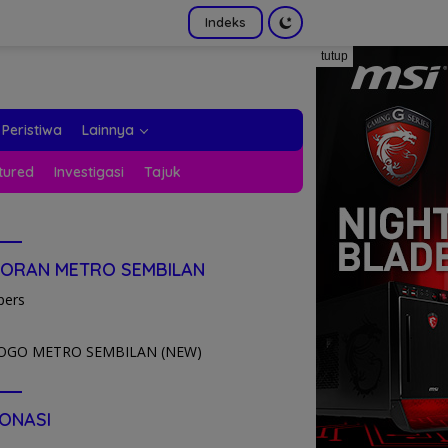
Indeks
tutup
Peristiwa
Lainnya
tured
Investigasi
Tajuk
KORAN METRO SEMBILAN
pers
ONASI