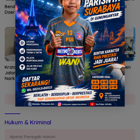
Bendungan Sidan Airi Empat
Kepatuhan AG Ny Suharti
Daerah, Bangli Dapat Apa?
Diperiksa Otoritas Pajak
Surabaya
Kratom di Persimpangan
Polres Gresik Sukses Panen
Jalan: Antara Jerat
Raya Jagung Serentak
Narkotika dan Potensi
Devisa Negara
Selengkapnya
Hukum & Kriminal
Aparat Penegak Hukum