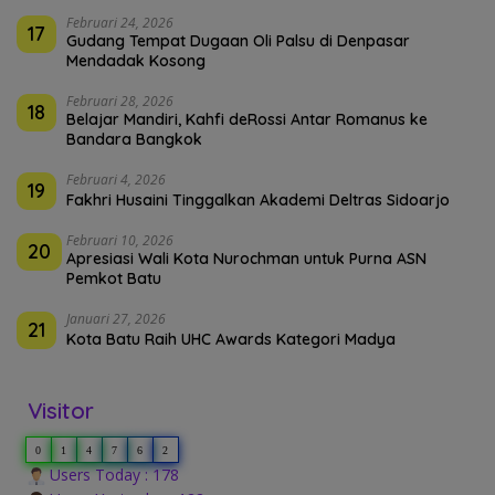
Februari 24, 2026
17
Gudang Tempat Dugaan Oli Palsu di Denpasar
Mendadak Kosong
Februari 28, 2026
18
Belajar Mandiri, Kahfi deRossi Antar Romanus ke
Bandara Bangkok
Februari 4, 2026
19
Fakhri Husaini Tinggalkan Akademi Deltras Sidoarjo
Februari 10, 2026
20
Apresiasi Wali Kota Nurochman untuk Purna ASN
Pemkot Batu
Januari 27, 2026
21
Kota Batu Raih UHC Awards Kategori Madya
Visitor
0
1
4
7
6
2
Users Today : 178