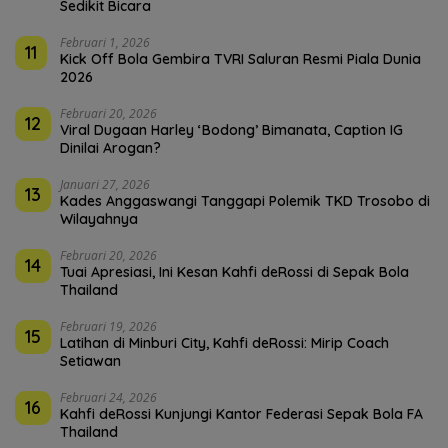
Sedikit Bicara
Februari 1, 2026
11
Kick Off Bola Gembira TVRI Saluran Resmi Piala Dunia
2026
Februari 20, 2026
12
Viral Dugaan Harley ‘Bodong’ Bimanata, Caption IG
Dinilai Arogan?
Januari 27, 2026
13
Kades Anggaswangi Tanggapi Polemik TKD Trosobo di
Wilayahnya
Februari 20, 2026
14
Tuai Apresiasi, Ini Kesan Kahfi deRossi di Sepak Bola
Thailand
Februari 19, 2026
15
Latihan di Minburi City, Kahfi deRossi: Mirip Coach
Setiawan
Februari 24, 2026
16
Kahfi deRossi Kunjungi Kantor Federasi Sepak Bola FA
Thailand