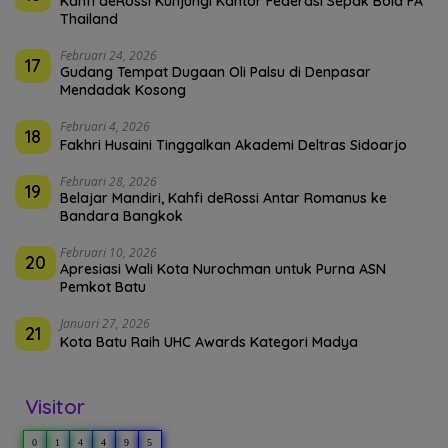
Kahfi deRossi Kunjungi Kantor Federasi Sepak Bola FA
Thailand
Februari 24, 2026
17
Gudang Tempat Dugaan Oli Palsu di Denpasar
Mendadak Kosong
Februari 4, 2026
18
Fakhri Husaini Tinggalkan Akademi Deltras Sidoarjo
Februari 28, 2026
19
Belajar Mandiri, Kahfi deRossi Antar Romanus ke
Bandara Bangkok
Februari 10, 2026
20
Apresiasi Wali Kota Nurochman untuk Purna ASN
Pemkot Batu
Januari 27, 2026
21
Kota Batu Raih UHC Awards Kategori Madya
Visitor
0
1
4
4
9
5