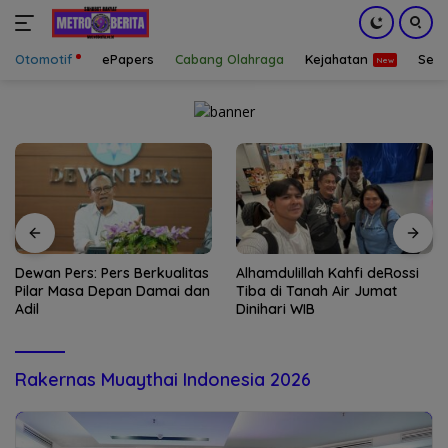
Otomotif
ePapers
Cabang Olahraga
Kejahatan
Sepa
Langsung
ke
konten
Dewan Pers: Pers Berkualitas
Alhamdulillah Kahfi deRossi
Pilar Masa Depan Damai dan
Tiba di Tanah Air Jumat
Adil
Dinihari WIB
Rakernas Muaythai Indonesia 2026