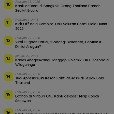
Februari 23, 2026
10
Kahfi deRossi di Bangkok: Orang Thailand Ramah
Sedikit Bicara
Februari 1, 2026
11
Kick Off Bola Gembira TVRI Saluran Resmi Piala Dunia
2026
Februari 20, 2026
12
Viral Dugaan Harley ‘Bodong’ Bimanata, Caption IG
Dinilai Arogan?
Januari 27, 2026
13
Kades Anggaswangi Tanggapi Polemik TKD Trosobo di
Wilayahnya
Februari 20, 2026
14
Tuai Apresiasi, Ini Kesan Kahfi deRossi di Sepak Bola
Thailand
Februari 19, 2026
15
Latihan di Minburi City, Kahfi deRossi: Mirip Coach
Setiawan
Februari 24, 2026
16