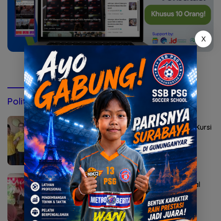
X
Konsultasi via WhatsApp
Politik & Pemerintahan
Agustus 2, 2026
Golkar Mojokerto Panasi Mesin Incar 10 Kursi
DPRD 2029
Agustus 1, 2026
Bupati Albarraa Motivasi Mahasiswa asal
Mojokerto Kuliah Unesa