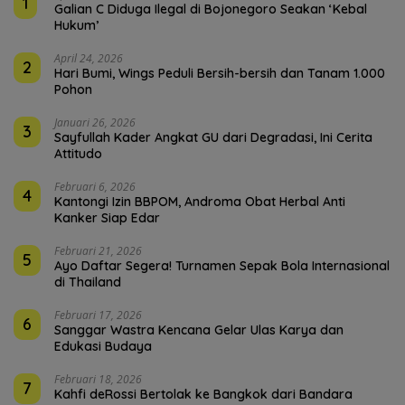
1
Galian C Diduga Ilegal di Bojonegoro Seakan ‘Kebal
Hukum’
April 24, 2026
2
Hari Bumi, Wings Peduli Bersih-bersih dan Tanam 1.000
Pohon
Januari 26, 2026
3
Sayfullah Kader Angkat GU dari Degradasi, Ini Cerita
Attitudo
Februari 6, 2026
4
Kantongi Izin BBPOM, Androma Obat Herbal Anti
Kanker Siap Edar
Februari 21, 2026
5
Ayo Daftar Segera! Turnamen Sepak Bola Internasional
di Thailand
Februari 17, 2026
6
Sanggar Wastra Kencana Gelar Ulas Karya dan
Edukasi Budaya
Februari 18, 2026
7
Kahfi deRossi Bertolak ke Bangkok dari Bandara