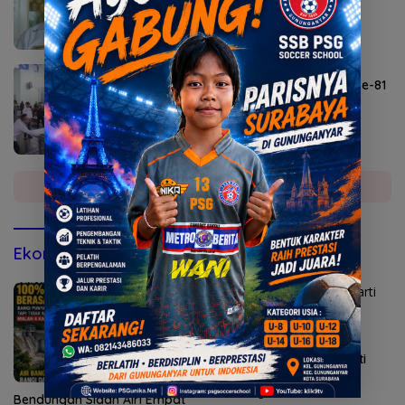
Agustus 6, 2026
Lomba Agustusan Semarakkan HUT RI ke-81
di Mojokerto
Selengkapnya
Ekonomi & Bisnis
Kepatuhan AG Ny Suharti
Diperiksa Otoritas Pajak
Surabaya
Bendungan Sidan Airi Empat