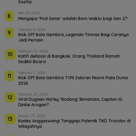
Soetta
Mei 19, 2026
8
Mengapa ‘Pod Getar’ adalah Bom Waktu bagi Gen Z?
Februari 3, 2026
9
Kick Off Bola Gembira, Legenda Timnas Bagi Caranya
Jadi Pemain
Februari 23, 2026
10
Kahfi deRossi di Bangkok: Orang Thailand Ramah
Sedikit Bicara
Februari 1, 2026
11
Kick Off Bola Gembira TVRI Saluran Resmi Piala Dunia
2026
Februari 20, 2026
12
Viral Dugaan Harley ‘Bodong’ Bimanata, Caption IG
Dinilai Arogan?
Januari 27, 2026
13
Kades Anggaswangi Tanggapi Polemik TKD Trosobo di
Wilayahnya