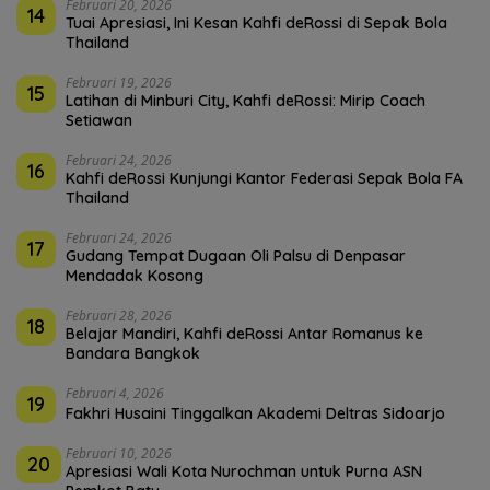
Februari 20, 2026
14
Tuai Apresiasi, Ini Kesan Kahfi deRossi di Sepak Bola
Thailand
Februari 19, 2026
15
Latihan di Minburi City, Kahfi deRossi: Mirip Coach
Setiawan
Februari 24, 2026
16
Kahfi deRossi Kunjungi Kantor Federasi Sepak Bola FA
Thailand
Februari 24, 2026
17
Gudang Tempat Dugaan Oli Palsu di Denpasar
Mendadak Kosong
Februari 28, 2026
18
Belajar Mandiri, Kahfi deRossi Antar Romanus ke
Bandara Bangkok
Februari 4, 2026
19
Fakhri Husaini Tinggalkan Akademi Deltras Sidoarjo
Februari 10, 2026
20
Apresiasi Wali Kota Nurochman untuk Purna ASN