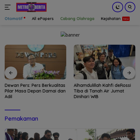
Otomotif
All ePapers
Cabang Olahraga
Kejahatan
S
Langsung
ke
konten
Dewan Pers: Pers Berkualitas
Alhamdulillah Kahfi deRossi
Pilar Masa Depan Damai dan
Tiba di Tanah Air Jumat
Adil
Dinihari WIB
Pemakaman