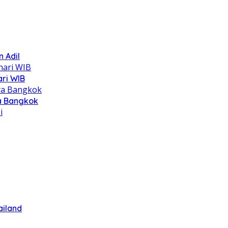
 Adil
ari WIB
ra Bangkok
ailand