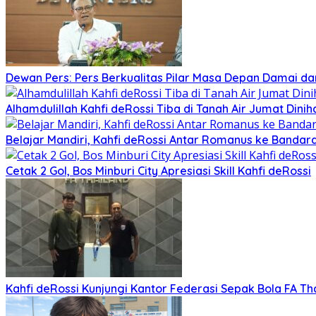
Dewan Pers: Pers Berkualitas Pilar Masa Depan Damai dan
Alhamdulillah Kahfi deRossi Tiba di Tanah Air Jumat Dinih
Belajar Mandiri, Kahfi deRossi Antar Romanus ke Banda
Cetak 2 Gol, Bos Minburi City Apresiasi Skill Kahfi deRossi
Kahfi deRossi Kunjungi Kantor Federasi Sepak Bola FA Th