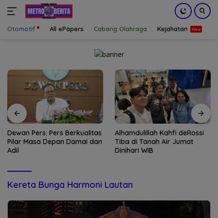
Otomotif
All ePapers
Cabang Olahraga
Kejahatan
S
Langsung
ke
konten
Dewan Pers: Pers Berkualitas
Alhamdulillah Kahfi deRossi
Pilar Masa Depan Damai dan
Tiba di Tanah Air Jumat
Adil
Dinihari WIB
Kereta Bunga Harmoni Lautan