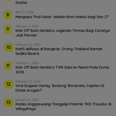
Soetta
Mei 19, 2026
8
Mengapa ‘Pod Getar’ adalah Bom Waktu bagi Gen Z?
Februari 3, 2026
9
Kick Off Bola Gembira, Legenda Timnas Bagi Caranya
Jadi Pemain
Februari 23, 2026
10
Kahfi deRossi di Bangkok: Orang Thailand Ramah
Sedikit Bicara
Februari 1, 2026
11
Kick Off Bola Gembira TVRI Saluran Resmi Piala Dunia
2026
Februari 20, 2026
12
Viral Dugaan Harley ‘Bodong’ Bimanata, Caption IG
Dinilai Arogan?
Januari 27, 2026
13
Kades Anggaswangi Tanggapi Polemik TKD Trosobo di
Wilayahnya