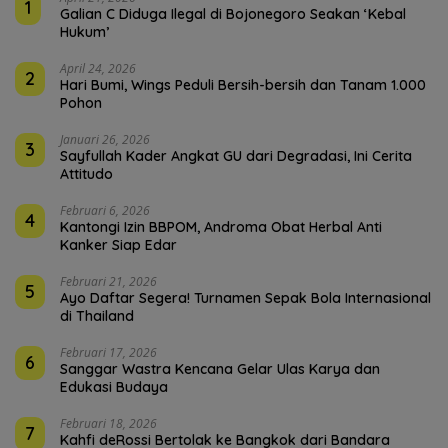
1
Galian C Diduga Ilegal di Bojonegoro Seakan ‘Kebal
Hukum’
April 24, 2026
2
Hari Bumi, Wings Peduli Bersih-bersih dan Tanam 1.000
Pohon
Januari 26, 2026
3
Sayfullah Kader Angkat GU dari Degradasi, Ini Cerita
Attitudo
Februari 6, 2026
4
Kantongi Izin BBPOM, Androma Obat Herbal Anti
Kanker Siap Edar
Februari 21, 2026
5
Ayo Daftar Segera! Turnamen Sepak Bola Internasional
di Thailand
Februari 17, 2026
6
Sanggar Wastra Kencana Gelar Ulas Karya dan
Edukasi Budaya
Februari 18, 2026
7
Kahfi deRossi Bertolak ke Bangkok dari Bandara