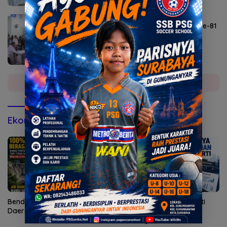
Agustus 6, 2026
Lomba Agustusan Semarakkan HUT RI ke-81
di Mojokerto
Selengkapnya
Ekonomi & Bisnis
Bendungan Sidan Airi Empat
Kepatuhan AG Ny Suharti
Daerah, Bangli Dapat Apa?
Diperiksa Otoritas Pajak
Surabaya