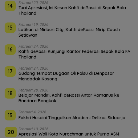
Februari 20, 2026
14
Tuai Apresiasi, Ini Kesan Kahfi deRossi di Sepak Bola
Thailand
Februari 19, 2026
15
Latihan di Minburi City, Kahfi deRossi: Mirip Coach
Setiawan
Februari 24, 2026
16
Kahfi deRossi Kunjungi Kantor Federasi Sepak Bola FA
Thailand
Februari 24, 2026
17
Gudang Tempat Dugaan Oli Palsu di Denpasar
Mendadak Kosong
Februari 28, 2026
18
Belajar Mandiri, Kahfi deRossi Antar Romanus ke
Bandara Bangkok
Februari 4, 2026
19
Fakhri Husaini Tinggalkan Akademi Deltras Sidoarjo
Februari 10, 2026
20
Apresiasi Wali Kota Nurochman untuk Purna ASN