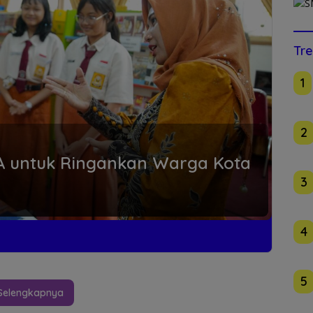
Tre
1
2
 untuk Ringankan Warga Kota
3
4
5
Selengkapnya