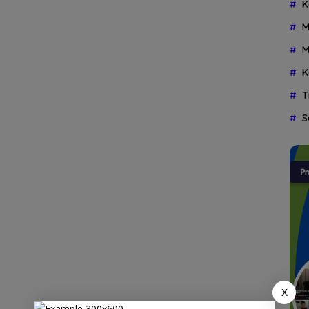
K
M
M
K
T
S
X