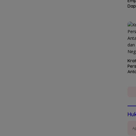
Emp
Dap
Kra
Per
Ant
Nar
Dev
Huk
A