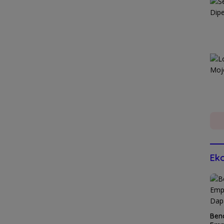
Eko
Ben