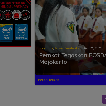
Headline
,
Jatim
,
Pendidikan
April 20, 2026
Pemkot Tegaskan BOSDA
Mojokerto
Berita Terkait