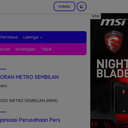
Indeks
tutup
Peristiwa
Lainnya
tured
Investigasi
Tajuk
KORAN METRO SEMBILAN
pers
anisasi Perusahaan Pers