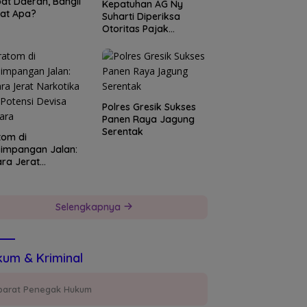
at Daerah, Bangli
Kepatuhan AG Ny
at Apa?
Suharti Diperiksa
Otoritas Pajak
Surabaya
Polres Gresik Sukses
Panen Raya Jagung
Serentak
tom di
simpangan Jalan:
ara Jerat
kotika dan Potensi
isa Negara
Selengkapnya
um & Kriminal
parat Penegak Hukum