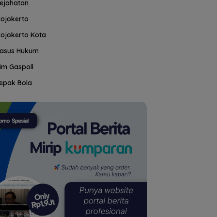
ejahatan
ojokerto
ojokerto Kota
asus Hukum
im Gaspoll
epak Bola