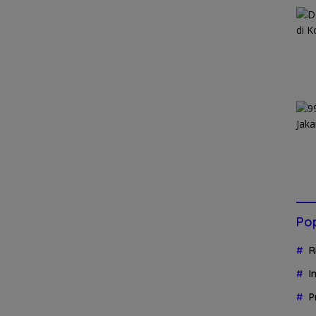
Pop
R
I
P