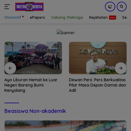
Otomotif
ePapers
Cabang Olahraga
Kejahatan
Sepa
Langsung
ke
konten
Dewan Pers: Pers Berkualitas
Alhamdulillah Kahfi deRossi
Pilar Masa Depan Damai dan
Tiba di Tanah Air Jumat
Adil
Dinihari WIB
Beasiswa Non-akademik