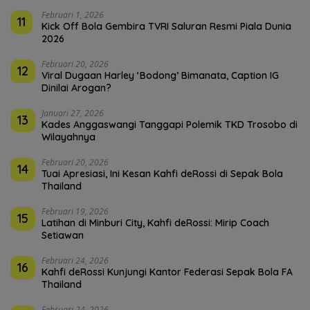
Februari 1, 2026
11
Kick Off Bola Gembira TVRI Saluran Resmi Piala Dunia
2026
Februari 20, 2026
12
Viral Dugaan Harley ‘Bodong’ Bimanata, Caption IG
Dinilai Arogan?
Januari 27, 2026
13
Kades Anggaswangi Tanggapi Polemik TKD Trosobo di
Wilayahnya
Februari 20, 2026
14
Tuai Apresiasi, Ini Kesan Kahfi deRossi di Sepak Bola
Thailand
Februari 19, 2026
15
Latihan di Minburi City, Kahfi deRossi: Mirip Coach
Setiawan
Februari 24, 2026
16
Kahfi deRossi Kunjungi Kantor Federasi Sepak Bola FA
Thailand
Februari 24, 2026