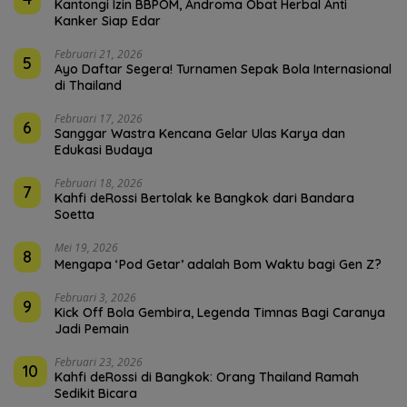
Kantongi Izin BBPOM, Androma Obat Herbal Anti
Kanker Siap Edar
Februari 21, 2026
5
Ayo Daftar Segera! Turnamen Sepak Bola Internasional
di Thailand
Februari 17, 2026
6
Sanggar Wastra Kencana Gelar Ulas Karya dan
Edukasi Budaya
Februari 18, 2026
7
Kahfi deRossi Bertolak ke Bangkok dari Bandara
Soetta
Mei 19, 2026
8
Mengapa ‘Pod Getar’ adalah Bom Waktu bagi Gen Z?
Februari 3, 2026
9
Kick Off Bola Gembira, Legenda Timnas Bagi Caranya
Jadi Pemain
Februari 23, 2026
10
Kahfi deRossi di Bangkok: Orang Thailand Ramah
Sedikit Bicara