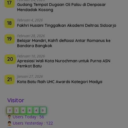
17
Gudang Tempat Dugaan Oli Palsu di Denpasar
Mendadak Kosong
Februari 4, 2026
18
Fakhri Husaini Tinggalkan Akademi Deltras Sidoarjo
Februari 28, 2026
19
Belajar Mandiri, Kahfi deRossi Antar Romanus ke
Bandara Bangkok
Februari 10, 2026
20
Apresiasi Wali Kota Nurochman untuk Purna ASN
Pemkot Batu
Januari 27, 2026
21
Kota Batu Raih UHC Awards Kategori Madya
Visitor
0
1
4
6
4
0
Users Today : 56
Users Yesterday : 122