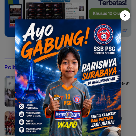
X
Konsultasi via WhatsApp
Politik & Pemerintahan
Agustus 6, 2026
Lomba Agustusan Semarakkan HUT RI ke-81
di Mojokerto
Agustus 5, 2026
Sekolah Rakyat Kedung Cowek Diapreasi
DPRD Surabaya